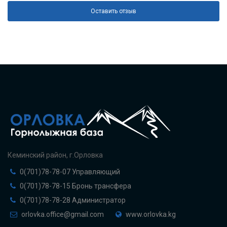
Ваши
инструкторы
молодцы! Поставили
Оставить отзыв
сына на сноуборд за 2 дня.
-
Вячеслав
Отличная идея с бесплатным трансфером
на базу. Почти весь сезон катались у вас.
-
Светлана
Кеминский район, г.Орловка
0(701)78-78-07 Управляющий
0(701)78-78-15 Бронь трансфера
0(701)78-78-28 Администратор
orlovka.office@gmail.com
www.orlovka.kg