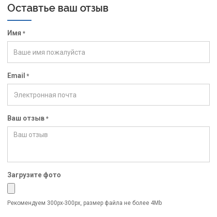
Все отлично! Для нас и для Вас
Оставтье ваш отзыв
-
Дмитрий А.
Имя
*
Ваша
лучшая
база!.
Email
*
-
Мария
Ваш отзыв
*
Приезжаю в "Орловку" из-за
жёстких и
подготовленных склонов
. Рекомендую
всем любителям настоящих трасс.
Загрузите фото
-
Лыжник Хо
Рекомендуем 300px-300px, размер файла не более 4Mb