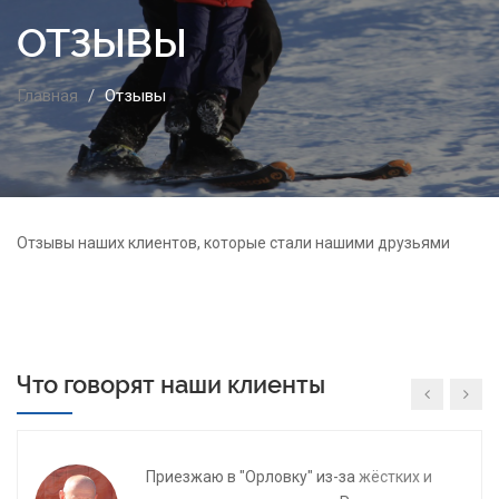
Отличная идея с бесплатным трансфером
ОТЗЫВЫ
на базу. Почти весь сезон катались у вас.
-
Светлана
Главная
Отзывы
Все отлично! Для нас и для Вас
-
Дмитрий А.
Отзывы наших клиентов, которые стали нашими друзьями
Ваша
лучшая
база!.
-
Мария
Что говорят наши клиенты
Приезжаю в "Орловку" из-за
жёстких и