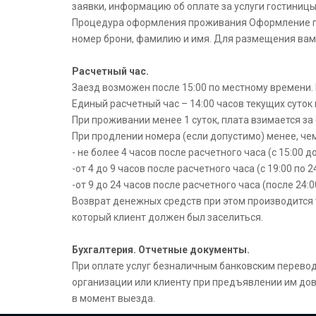
заявки, информацию об оплате за услуги гостиниц
Процедура оформления проживания Оформление пр
номер брони, фамилию и имя. Для размещения вам
Расчетный час.
Заезд возможен после 15:00 по местному времени.
Единый расчетный час – 14:00 часов текущих суток
При проживании менее 1 суток, плата взимается за 
При продлении номера (если допустимо) менее, чем
- не более 4 часов после расчетного часа (с 15:00 д
-от 4 до 9 часов после расчетного часа (с 19:00 по 24
-от 9 до 24 часов после расчетного часа (после 24:0
Возврат денежных средств при этом производится т
который клиент должен был заселиться.
Бухгалтерия. Отчетные документы.
При оплате услуг безналичным банковским перево
организации или клиенту при предъявлении им дове
в момент выезда.