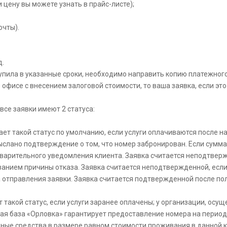
 цену вы можете узнать в прайс-листе);
очты).
д.
тупила в указанные сроки, необходимо направить копию платежного 
 офисе с внесением залоговой стоимости, то ваша заявка, если это
все заявки имеют 2 статуса:
ает такой статус по умолчанию, если услуги оплачиваются после н
ыслано подтверждение о том, что номер забронирован. Если сумма
дварительного уведомления клиента. Заявка считается неподтвер
занием причины отказа. Заявка считается неподтвержденной, если
а отправления заявки. Заявка считается подтвержденной после п
 такой статус, если услуги заранее оплачены; у организации, ос
ая база «Орловка» гарантирует предоставление номера на период 
ежные средства в размере равном стоимости проживания в данной