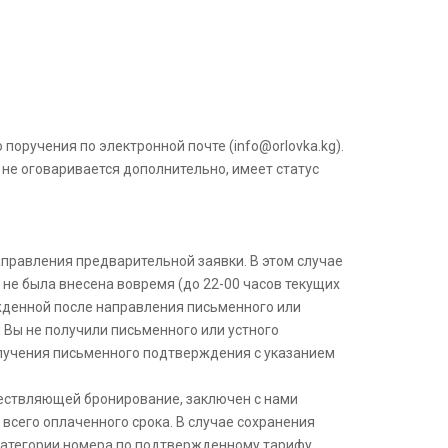
поручения по электронной почте (info@orlоvka.kg).
 не оговаривается дополнительно, имеет статус
аправления предварительной заявки. В этом случае
 не была внесена вовремя (до 22-00 часов текущих
жденной после направления письменного или
 Вы не получили письменного или устного
олучения письменного подтверждения с указанием
уществляющей бронирование, заключен с нами
всего оплаченного срока. В случае сохранения
 категории номера по подтвержденному тарифу.