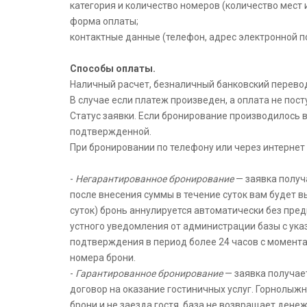
категория и количество номеров (количество мест и
форма оплаты;
контактные данные (телефон, адрес электронной п
Способы оплаты.
Наличный расчет, безналичный банковский перево
В случае если платеж произведен, а оплата не пос
Статус заявки. Если бронирование производилось в
подтвержденной.
При бронировании по телефону или через интернет 
-
Негарантированное бронирование
— заявка получ
после внесения суммы в течение суток вам будет в
суток) бронь аннулируется автоматически без пре
устного уведомления от администрации базы с ука
подтверждения в период более 24 часов с момент
номера брони.
-
Гарантированное бронирование
— заявка получает
договор на оказание гостиничных услуг. Горнолыжн
брони и не заезда гостя, база не возвращает ден