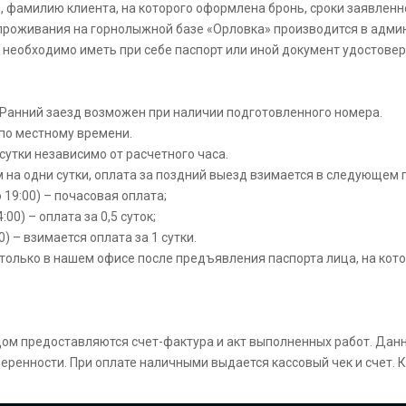
ы, фамилию клиента, на которого оформлена бронь, сроки заявлен
оживания на горнолыжной базе «Орловка» производится в админ
 необходимо иметь при себе паспорт или иной документ удостове
 Ранний заезд возможен при наличии подготовленного номера.
 по местному времени.
сутки независимо от расчетного часа.
 на одни сутки, оплата за поздний выезд взимается в следующем 
о 19:00) – почасовая оплата;
:00) – оплата за 0,5 суток;
0) – взимается оплата за 1 сутки.
олько в нашем офисе после предъявления паспорта лица, на котор
дом предоставляются счет-фактура и акт выполненных работ. Дан
ренности. При оплате наличными выдается кассовый чек и счет. К