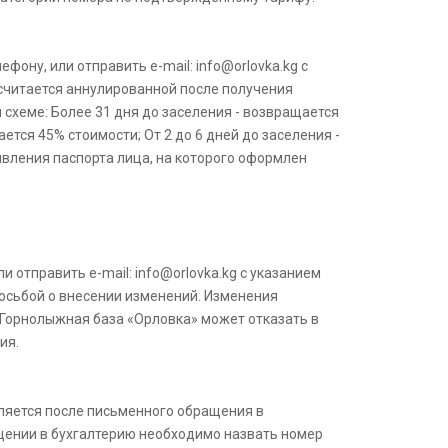
ону, или отправить e-mail: info@orlоvka.kg с
 считается аннулированной после получения
схеме: Более 31 дня до заселения - возвращается
ется 45% стоимости; От 2 до 6 дней до заселения -
вления паспорта лица, на которого оформлен
отправить e-mail: info@orlоvka.kg с указанием
росьбой о внесении изменений. Изменения
орнолыжная база «Орловка» может отказать в
ия.
ляется после письменного обращения в
щении в бухгалтерию необходимо назвать номер