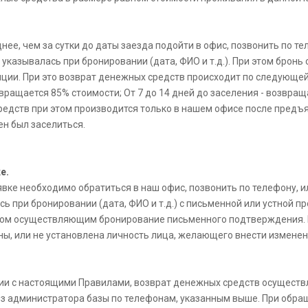
, чем за сутки до даты заезда подойти в офис, позвонить по телеф
указывалась при бронировании (дата, ФИО и т.д.). При этом бронь
ции. При это возврат денежных средств происходит по следующей 
звращается 85% стоимости; От 7 до 14 дней до заселения - возвраща
едств при этом производится только в нашем офисе после предъя
ен был заселиться.
е.
 необходимо обратиться в наш офис, позвонить по телефону, или 
ь при бронировании (дата, ФИО и т.д.) с письменной или устной п
ом осуществляющим бронирование письменного подтверждения. Г
ны, или не установлена личность лица, желающего внести изменен
вии с настоящими Правилами, возврат денежных средств осуществ
ез администратора базы по телефонам, указанным выше. При обра